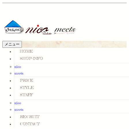
髪の癖を活かしたカットや、パーマ、カラーをご提案させていただきます。
｜狭山市の美容室cachetteカシェート
メニュー
HOME
SHOP-INFO
nico
meets
PRICE
STYLE
STAFF
nico
meets
RECRUIT
CONTACT